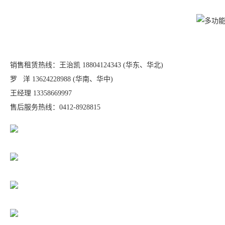
销售租赁热线：王治凯 18804124343 (华东、华北)
罗 洋 13624228988 (华南、华中)
王经理 13358669997
售后服务热线：0412-8928815