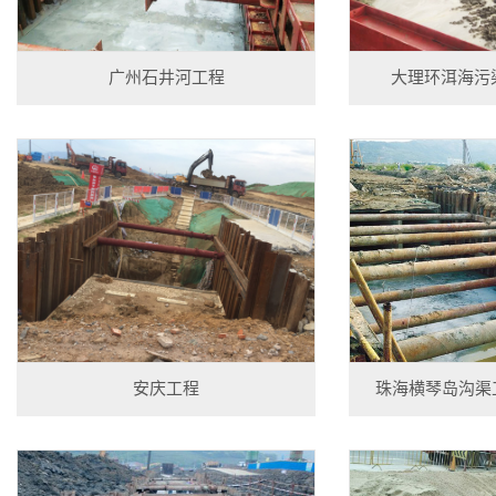
广州石井河工程
大理环洱海污
安庆工程
珠海横琴岛沟渠工程