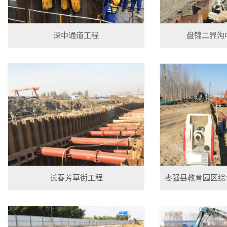
深中通道工程
盘锦二界沟
长春芳草街工程