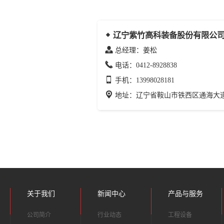
辽宁紫竹高科装备股份有限公司(
总经理：姜松
电话：0412-8928838
手机：13998028181
地址：辽宁省鞍山市铁西区通海大道
关于我们
新闻中心
产品与服务
公司简介
行业动态
工程设备