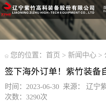
H
您的位置：
首页
>
新闻中心
>

签下海外订单！紫竹装备
时间：2023-06-30 来源：
次数：3290次